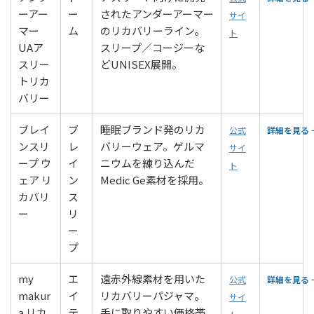
ーアー
ー
されたアンダーアーマー
サイ
マー
ム
のリカバリーライン。
ト
UAア
スリープ／コージーな
スリー
どUNISEX展開。
トリカ
バリー
ブレイ
ブ
睡眠ブランド発のリカ
公式
詳細を見る 
ンスリ
レ
バリーウェア。ゲルマ
サイ
ープ ウ
イ
ニウムを練り込んだ
ト
ェア リ
ン
Medic Ge素材を採用。
カバリ
ス
ー
リ
ー
プ
my
エ
遠赤外線素材を用いた
公式
詳細を見る 
makur
イ
リカバリーパジャマ。
サイ
a リカ
テ
手に取りやすい価格帯