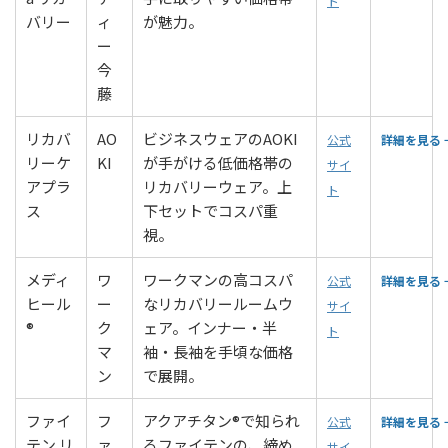
ト
バリー
ィ
が魅力。
ー
今
藤
リカバ
AO
ビジネスウェアのAOKI
公式
詳細を見る 
リーケ
KI
が手がける低価格帯の
サイ
アプラ
リカバリーウェア。上
ト
ス
下セットでコスパ重
視。
メディ
ワ
ワークマンの高コスパ
公式
詳細を見る 
ヒール
ー
なリカバリールームウ
サイ
®
ク
ェア。インナー・半
ト
マ
袖・長袖を手頃な価格
ン
で展開。
ファイ
フ
アクアチタン®で知られ
公式
詳細を見る 
テン リ
ァ
るファイテンの、締め
サイ