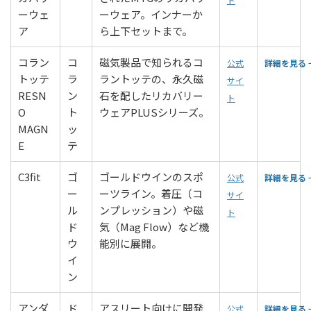
ーウェ
ーウェア。インナーか
ア
ら上下セットまで。
コラン
コ
磁気製品で知られるコ
公式
詳細を見る 
トッテ
ラ
ラントッテの、永久磁
サイ
RESN
ン
石を配したリカバリー
ト
O
ト
ウェアPLUSシリーズ。
MAGN
ッ
E
テ
C3fit
ゴ
ゴールドウインのスポ
公式
詳細を見る 
ー
ーツライン。着圧（コ
サイ
ル
ンプレッション）や磁
ト
ド
気（Mag Flow）など機
ウ
能別に展開。
イ
ン
アンダ
ド
アスリート向けに開発
公式
詳細を見る 