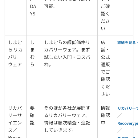
DA
可能。
ご確
YS
認く
ださ
い
しまむ
し
しまむらの超低価格リ
店
詳細を見る 
ら リカ
ま
カバリーウェア。まず
舗・
バリー
む
試したい入門・コスパ
公式
ウェア
ら
枠。
通販
でご
確認
くだ
さい
リカバ
要
そのほか各社が展開す
情報
リカバリー
リーサ
確
るリカバリーウェア。
確認
／
イエン
認
情報は順次精査・追記
中
Recoverypr
ス／
していきます。
／
Recov