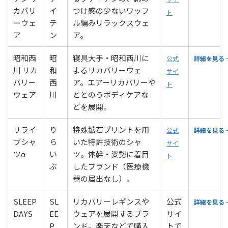
カバリ
イ
つけ感の少ないワッフ
ト
ーウェ
テ
ル編みリラックスウェ
ア
ン
ア。
昭和西
昭
寝具大手・昭和西川に
公式
詳細を見る 
川 リカ
和
よるリカバリーウェ
サイ
バリー
西
ア。エアーリカバリーや
ト
ウェア
川
ととのうボディケアな
どを展開。
リライ
り
特殊鉱石プリントを用
公式
詳細を見る 
ブシャ
ら
いた特許技術のシャ
サイ
ツα
い
ツ。体幹・姿勢に着目
ト
ぶ
したブランド（医療機
器の届出なし）。
SLEEP
SL
リカバリーレギンスや
公式
詳細を見る 
DAYS
EE
ウェアを展開するブラ
サイ
P
ンド。楽天などで購入
トで