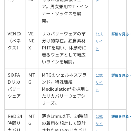
ト
ア。男女兼用でT・イン
ナー・ソックスを展
開。
VENEX
VE
リカバリーウェアの草
公式
詳細を見る 
（ベネ
NE
分け的存在。独自素材
サイ
クス）
X
PHTを用い、休息時に
ト
着るウェアとして幅広
いラインを展開。
SIXPA
MT
MTGのウェルネスブラ
公式
詳細を見る 
D リカ
G
ンド。特殊繊維
サイ
バリー
Mediculation®を採用し
ト
ウェア
たリカバリーウェアシ
リーズ。
ReD 24
MT
薄さ1mm以下、24時間
公式
詳細を見る 
時間リ
G
の着用を想定して設計
サイ
カバリ
されたMTGのリカバリ
ト