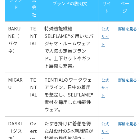
ブランドの説明文
サイ
ペー
ド
会
ト
ジ
社
BAKU
TE
特殊機能繊維
公式
詳細を見る 
NE（
NT
SELFLAME®を用いたパ
サイ
バク
IAL
ジャマ・ルームウェア
ト
ネ）
で人気の定番ブラン
ド。上下セットやギフ
ト展開も充実。
MIGAR
TE
TENTIALのワークウェ
公式
詳細を見る 
U
NT
アライン。日中の着用
サイ
IAL
を想定し、SELFLAME®
ト
素材を採用した機能性
ウェア。
DASKI
Ov
たすき掛けに着想を得
公式
詳細を見る 
（ダス
ert
たAI設計の5本刺繍線が
サイ
キ）
ex
特徴の機能拡張ウェ